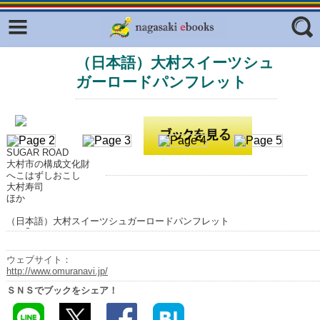
Facebook
twitter
（日本語）大村スイーツシュ
ふくいろキラリプロジェクト
フリーワード
ガーロードパンフレット
東京観光デジタルパンフレットギャ
ラリー（TOKYO Brochures）
復興応援企画
ジャンル
はじめてご利用される方へ
SUGAR ROAD
大村市の構成文化財
コンテンツ
へこはずしおこし
大村寿司
広報誌ナビ
ほか
エリア
（日本語）大村スイーツシュガーロードパンフレット
明治日本の産業革命遺産
長崎と天草地方の潜伏キリシタン
ウェブサイト：
関連遺産
http://www.omuranavi.jp/
ＳＮＳでブックをシェア！
大学・専門学校ナビ