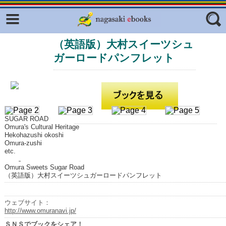
Facebook
twitter
（英語版）大村スイーツシュ
ふくいろキラリプロジェクト
フリーワード
ガーロードパンフレット
東京観光デジタルパンフレットギャ
ラリー（TOKYO Brochures）
復興応援企画
ジャンル
はじめてご利用される方へ
SUGAR ROAD
コンテンツ
Omura's Cultural Heritage
Hekohazushi okoshi
広報誌ナビ
エリア
Omura-zushi
etc.
明治日本の産業革命遺産
Omura Sweets Sugar Road
（英語版）大村スイーツシュガーロードパンフレット
長崎と天草地方の潜伏キリシタン
関連遺産
ウェブサイト：
大学・専門学校ナビ
http://www.omuranavi.jp/
ＳＮＳでブックをシェア！