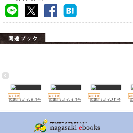
ハイスクールナビ
小・中学校ナビ
いきebooks
ながよebooks
ごとうebooks
おおむらebooks
みなみしまばらebooks
はさみebooks
ながさき市ebooks
広報おおむら５月号
広報おおむら４月号
広報おおむら3月号
さいかいイーブックス
長崎MICE観光マップ