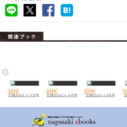
ハイスクールナビ
小・中学校ナビ
いきebooks
ながよebooks
ごとうebooks
おおむらebooks
みなみしまばらebooks
はさみebooks
ながさき市ebooks
広報おおむら５月号
広報おおむら４月号
広報おおむら3月号
さいかいイーブックス
長崎MICE観光マップ