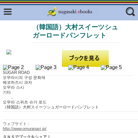
Facebook
twitter
（韓国語）大村スイーツシュ
ふくいろキラリプロジェクト
フリーワード
ガーロードパンフレット
東京観光デジタルパンフレットギャ
ラリー（TOKYO Brochures）
復興応援企画
ジャンル
はじめてご利用される方へ
SUGAR ROAD
コンテンツ
오무라시의 구성 문화재
헤코하즈시 과자
広報誌ナビ
エリア
오무라 스시
기타
明治日本の産業革命遺産
오무라 스위츠 슈가 로드
（韓国語）大村スイーツシュガーロードパンフレット
長崎と天草地方の潜伏キリシタン
関連遺産
ウェブサイト：
大学・専門学校ナビ
http://www.omuranavi.jp/
ＳＮＳでブックをシェア！