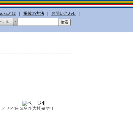
booksとは
｜
掲載の方法
｜
お問い合わせ
｜
ャンル
」의 시작은 오무라(大村)로부터