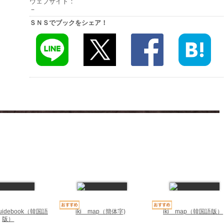
ウェブサイト：
－
ＳＮＳでブックをシェア！
d Guidebook（韓国語
iki map（簡体字)
iki map（韓国語版）
版）