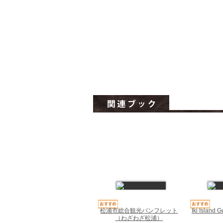
松浦市総合観光パンフレット
Iki Islan
（わざわざ松浦）