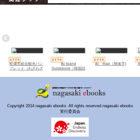
ハイスクールナビ
小・中学校ナビ
いきebooks
ながよebooks
ごとうebooks
松浦市総合観光パン
Iki Island
iki map（簡体字)
おおむらebooks
フレット（わざわざ
Guidebook（韓国語
松浦）
版）
みなみしまばらebooks
はさみebooks
ながさき市ebooks
Copyright 2014 nagasaki ebooks. All rights reserved.nagasaki ebooks
実行委員会
さいかいイーブックス
長崎MICE観光マップ