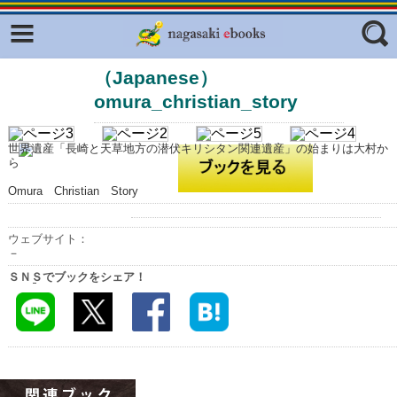
Facebook
twitter
（Japanese）
ふくいろキラリプロジェクト
フリーワード
omura_christian_story
東京観光デジタルパンフレットギャ
ラリー（TOKYO Brochures）
世界遺産「長崎と天草地方の潜伏キリシタン関連遺産」の始まりは大村か
復興応援企画
ジャンル
ら
はじめてご利用される方へ
Omura Christian Story
コンテンツ
ウェブサイト：
広報誌ナビ
エリア
－
ＳＮＳでブックをシェア！
明治日本の産業革命遺産
長崎と天草地方の潜伏キリシタン
関連遺産
大学・専門学校ナビ