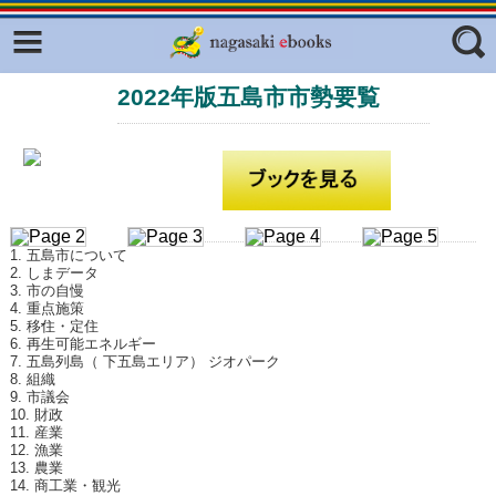
Facebook
twitter
2022年版五島市市勢要覧
ふくいろキラリプロジェクト
フリーワード
東京観光デジタルパンフレットギャ
ラリー（TOKYO Brochures）
復興応援企画
ジャンル
はじめてご利用される方へ
1. 五島市について
コンテンツ
2. しまデータ
3. 市の自慢
広報誌ナビ
4. 重点施策
エリア
5. 移住・定住
6. 再生可能エネルギー
明治日本の産業革命遺産
7. 五島列島（ 下五島エリア） ジオパーク
8. 組織
長崎と天草地方の潜伏キリシタン
9. 市議会
関連遺産
10. 財政
11. 産業
12. 漁業
大学・専門学校ナビ
13. 農業
14. 商工業・観光