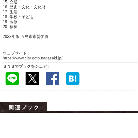
ハイスクールナビ
15. 交通
16. 歴史・文化・文化財
17. 生活
小・中学校ナビ
18. 学校・子ども
19. 医療
20. 福祉
いきebooks
2022年版 五島市市勢要覧
ながよebooks
ごとうebooks
ウェブサイト：
https://www.city.goto.nagasaki.jp/
おおむらebooks
ＳＮＳでブックをシェア！
みなみしまばらebooks
はさみebooks
ながさき市ebooks
さいかいイーブックス
長崎MICE観光マップ