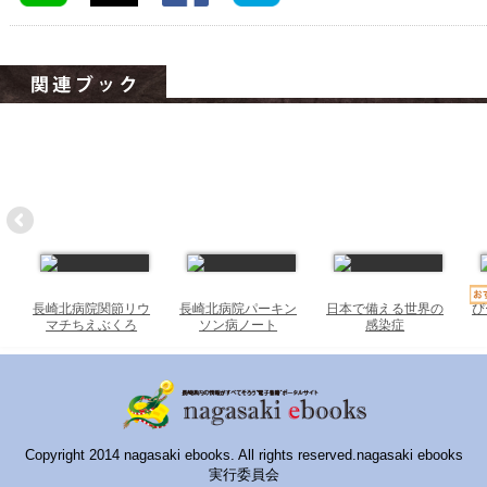
ハイスクールナビ
小・中学校ナビ
いきebooks
ながよebooks
ごとうebooks
おおむらebooks
みなみしまばらebooks
長崎北病院関節リウ
長崎北病院パーキン
日本で備える世界の
ぴ
はさみebooks
マチちえぶくろ
ソン病ノート
感染症
ながさき市ebooks
さいかいイーブックス
長崎MICE観光マップ
Copyright 2014 nagasaki ebooks. All rights reserved.nagasaki ebooks
実行委員会