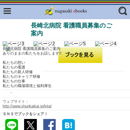
Facebook
twitter
長崎北病院 看護職員募集のご
ふくいろキラリプロジェクト
フリーワード
案内
東京観光デジタルパンフレットギャ
ラリー（TOKYO Brochures）
長崎北病院 看護職員募集のご案内
復興応援企画
ジャンル
ありのままの私たちをお話します!!
はじめてご利用される方へ
私たちの想い
私たちの看護
コンテンツ
私たちの新人研修
私たちのキャリア研修
広報誌ナビ
エリア
私たちの仕事
私たちの職場環境と福利厚生
明治日本の産業革命遺産
ウェブサイト：
長崎と天草地方の潜伏キリシタン
http://www.shunkaikai.jp/kita/
関連遺産
ＳＮＳでブックをシェア！
大学・専門学校ナビ