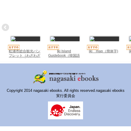
ハイスクールナビ
小・中学校ナビ
いきebooks
ながよebooks
ごとうebooks
松浦市総合観光パン
Iki Island
iki map（簡体字)
フレット（わざわざ
Guidebook（韓国語
松浦）
版）
おおむらebooks
みなみしまばらebooks
はさみebooks
Copyright 2014 nagasaki ebooks. All rights reserved.nagasaki ebooks
実行委員会
ながさき市ebooks
さいかいイーブックス
長崎MICE観光マップ