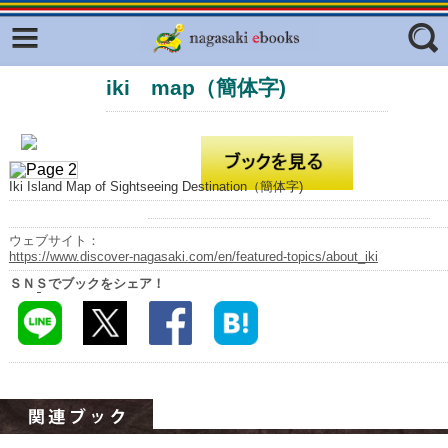
Facebook
twitter
iki map（簡体字)
ふくいろキラリプロジェクト
フリーワード
東京観光デジタルパンフレットギャ
ラリー（TOKYO Brochures）
復興応援企画
ジャンル
Iki Island Map of Sightseeing Destination（簡体字)
はじめてご利用される方へ
コンテンツ
ウェブサイト：
https://www.discover-nagasaki.com/en/featured-topics/about_iki
広報誌ナビ
エリア
ＳＮＳでブックをシェア！
明治日本の産業革命遺産
長崎と天草地方の潜伏キリシタン
関連遺産
大学・専門学校ナビ