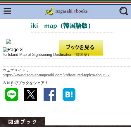
Facebook
twitter
iki map（韓国語版）
ふくいろキラリプロジェクト
フリーワード
東京観光デジタルパンフレットギャ
ラリー（TOKYO Brochures）
復興応援企画
ジャンル
Iki Island Map of Sightseeing Destination（韓国語）
はじめてご利用される方へ
コンテンツ
ウェブサイト：
https://www.discover-nagasaki.com/ko/featured-topics/about_iki
広報誌ナビ
エリア
ＳＮＳでブックをシェア！
明治日本の産業革命遺産
長崎と天草地方の潜伏キリシタン
関連遺産
大学・専門学校ナビ