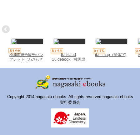
ハイスクールナビ
小・中学校ナビ
いきebooks
ながよebooks
ごとうebooks
松浦市総合観光パン
Iki Island
iki map（簡体字)
フレット（わざわざ
Guidebook（韓国語
松浦）
版）
おおむらebooks
みなみしまばらebooks
はさみebooks
Copyright 2014 nagasaki ebooks. All rights reserved.nagasaki ebooks
実行委員会
ながさき市ebooks
さいかいイーブックス
長崎MICE観光マップ