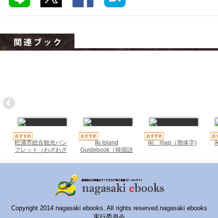
ハイスクールナビ
小・中学校ナビ
いきebooks
ながよebooks
ごとうebooks
おおむらebooks
みなみしまばらebooks
はさみebooks
松浦市総合観光パン
Iki Island
iki map（簡体字)
フレット（わざわざ
Guidebook（韓国語
松浦）
版）
ながさき市ebooks
さいかいイーブックス
長崎MICE観光マップ
Copyright 2014 nagasaki ebooks. All rights reserved.nagasaki ebooks
実行委員会