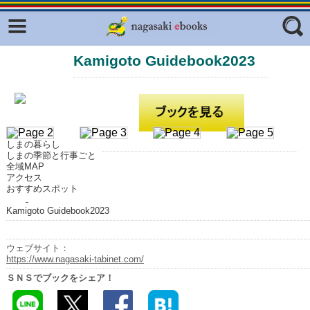
Facebook
twitter
Kamigoto Guidebook2023
ふくいろキラリプロジェクト
フリーワード
東京観光デジタルパンフレットギャ
ラリー（TOKYO Brochures）
復興応援企画
ジャンル
はじめてご利用される方へ
しまの暮らし
しまの季節と行事ごと
コンテンツ
全域MAP
アクセス
おすすめスポット
広報誌ナビ
エリア
Kamigoto Guidebook2023
明治日本の産業革命遺産
長崎と天草地方の潜伏キリシタン
ウェブサイト：
関連遺産
https://www.nagasaki-tabinet.com/
ＳＮＳでブックをシェア！
大学・専門学校ナビ