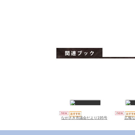
ながさき市議会だより195号
広報な