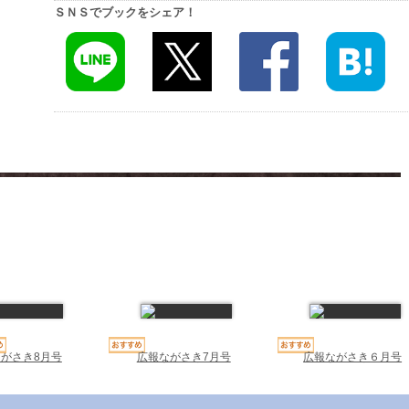
ＳＮＳでブックをシェア！
広報ながさき7月号
広報ながさき６月号
がさき8月号