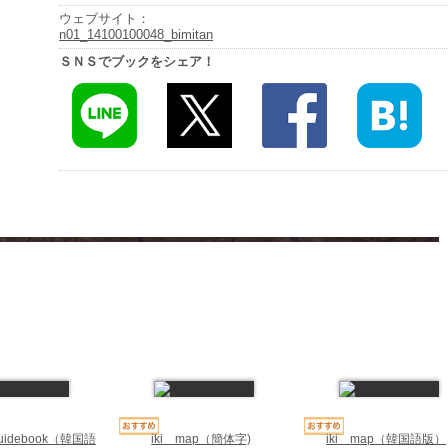
ウェブサイト：
n01_14100100048_bimitan
ＳＮＳでブックをシェア！
d Guidebook（韓国語
iki map（簡体字)
iki map（韓国語版）