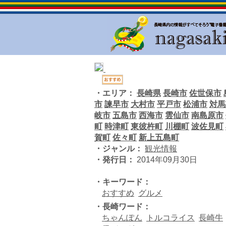
・エリア：
長崎県
長崎市
佐世保市
市
諫早市
大村市
平戸市
松浦市
対馬
岐市
五島市
西海市
雲仙市
南島原市
町
時津町
東彼杵町
川棚町
波佐見町
賀町
佐々町
新上五島町
・ジャンル：
観光情報
・発行日：
2014年09月30日
・キーワード：
おすすめ
グルメ
・長崎ワード：
ちゃんぽん
トルコライス
長崎牛