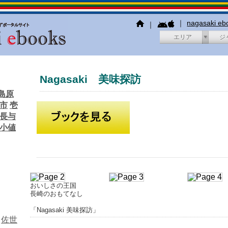
｜
nagasaki e
｜
エリア
ジ
Nagasaki 美味探訪
島原
市
壱
長与
小値
おいしさの王国
長崎のおもてなし
「Nagasaki 美味探訪」
佐世