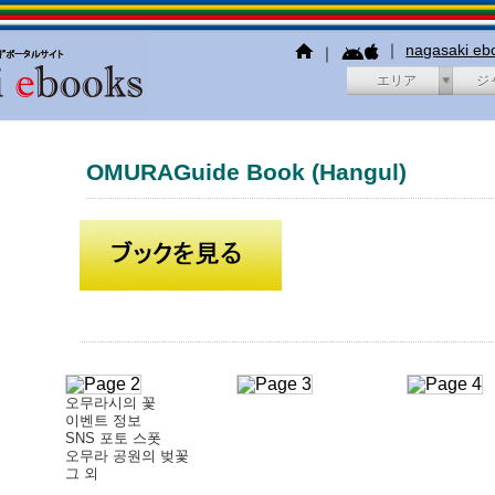
｜
nagasaki e
｜
エリア
ジ
OMURAGuide Book (Hangul)
오무라시의 꽃
이벤트 정보
SNS 포토 스폿
오무라 공원의 벚꽃
그 외