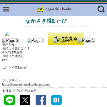
Facebook
twitter
ながさき感動たび
ふくいろキラリプロジェクト
フリーワード
東京観光デジタルパンフレットギャ
ラリー（TOKYO Brochures）
復興応援企画
ジャンル
長崎自慢
長崎しま旅行こう！
はじめてご利用される方へ
4つの日本遺産!!
長崎ロケ地巡り
コンテンツ
ほか
広報誌ナビ
エリア
ながさき感動たび
明治日本の産業革命遺産
ウェブサイト：
https://www.nagasaki-tabinet.com/
長崎と天草地方の潜伏キリシタン
関連遺産
ＳＮＳでブックをシェア！
大学・専門学校ナビ