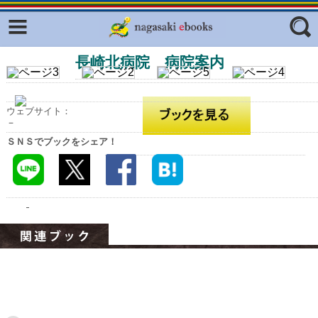
Facebook
twitter
長崎北病院 病院案内
ふくいろキラリプロジェクト
フリーワード
東京観光デジタルパンフレットギャ
ラリー（TOKYO Brochures）
ウェブサイト：
復興応援企画
－
ジャンル
ＳＮＳでブックをシェア！
はじめてご利用される方へ
コンテンツ
広報誌ナビ
エリア
明治日本の産業革命遺産
長崎と天草地方の潜伏キリシタン
関連遺産
大学・専門学校ナビ