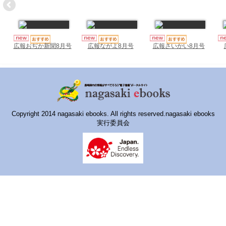
ハイスクールナビ
小・中学校ナビ
いきebooks
広報おぢか新聞8月号
広報ながよ8月号
広報さいかい8月号
ながよebooks
ごとうebooks
おおむらebooks
Copyright 2014 nagasaki ebooks. All rights reserved.nagasaki ebooks
実行委員会
みなみしまばらebooks
はさみebooks
ながさき市ebooks
さいかいイーブックス
長崎MICE観光マップ