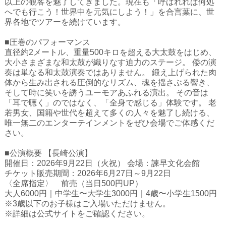
以上の観客を魅了してきました。現在も「呼ばれれば何処
ハイスクールナビ
へでも行こう！世界中を元気にしよう！」を合言葉に、世
界各地でツアーを続けています。
小・中学校ナビ
■圧巻のパフォーマンス
いきebooks
直径約2メートル、重量500キロを超える大太鼓をはじめ、
大小さまざまな和太鼓が織りなす迫力のステージ。 倭の演
ながよebooks
奏は単なる和太鼓演奏ではありません。 鍛え上げられた肉
体から生み出される圧倒的なリズム、魂を揺さぶる響き、
ごとうebooks
そして時に笑いを誘うユーモアあふれる演出。 その音は
「耳で聴く」のではなく、「全身で感じる」体験です。 老
おおむらebooks
若男女、国籍や世代を超えて多くの人々を魅了し続ける、
唯一無二のエンターテインメントをぜひ会場でご体感くだ
みなみしまばらebooks
さい。
はさみebooks
■公演概要 【長崎公演】
開催日：2026年9月22日（火祝） 会場：諫早文化会館
ながさき市ebooks
チケット販売期間：2026年6月27日～9月22日
〈全席指定〉 前売（当日500円UP）
さいかいイーブックス
大人6000円｜中学生〜大学生3000円｜4歳〜小学生1500円
※3歳以下のお子様はご入場いただけません。
長崎MICE観光マップ
※詳細は公式サイトをご確認ください。