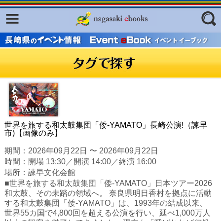
Facebook
twitter
ふくいろキラリプロジェクト
フリーワード
東京観光デジタルパンフレットギャ
ラリー（TOKYO Brochures）
復興応援企画
ジャンル
はじめてご利用される方へ
コンテンツ
世界を旅する和太鼓集団「倭-YAMATO」長崎公演!（諫早
市)【画像のみ】
広報誌ナビ
エリア
期間：2026年09月22日 〜 2026年09月22日
明治日本の産業革命遺産
時間：開場 13:30／開演 14:00／終演 16:00
場所：諫早文化会館
長崎と天草地方の潜伏キリシタン
■世界を旅する和太鼓集団「倭-YAMATO」日本ツアー2026
関連遺産
和太鼓、その未踏の領域へ。 奈良県明日香村を拠点に活動
する和太鼓集団「倭-YAMATO」は、1993年の結成以来、
大学・専門学校ナビ
世界55カ国で4,800回を超える公演を行い、延べ1,000万人