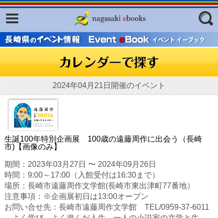
Facebook
twitter
ふくいろキラリプロジェクト
フリーワード
東京観光デジタルパンフレットギャ
ラリー（TOKYO Brochures）
復興応援企画
2024年04月21日開催のイベント
ジャンル
はじめてご利用される方へ
コンテンツ
広報誌ナビ
エリア
生誕100年特別企画展 100歳の遠藤周作に出会う（長崎
市)【画像のみ】
明治日本の産業革命遺産
期間：2023年03月27日 〜 2024年09月26日
長崎と天草地方の潜伏キリシタン
時間：9:00～17:00（入館受付は16:30まで）
関連遺産
場所：長崎市遠藤周作文学館(長崎市東出津町77番地）
注意事項：※企画展初日は13:00オープン
大学・専門学校ナビ
お問い合せ先：長崎市遠藤周作文学館 TEL/0959-37-6011
―よく学び、よく遊んだ人生。一人の小説家の文学と生