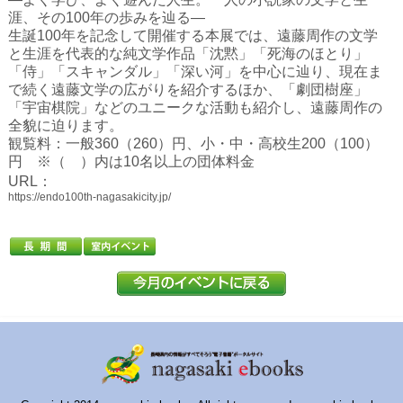
ハイスクールナビ
涯、その100年の歩みを辿る―
生誕100年を記念して開催する本展では、遠藤周作の文学
小・中学校ナビ
と生涯を代表的な純文学作品「沈黙」「死海のほとり」
「侍」「スキャンダル」「深い河」を中心に辿り、現在ま
いきebooks
で続く遠藤文学の広がりを紹介するほか、「劇団樹座」
「宇宙棋院」などのユニークな活動も紹介し、遠藤周作の
ながよebooks
全貌に迫ります。
観覧料：一般360（260）円、小・中・高校生200（100）
ごとうebooks
円 ※（ ）内は10名以上の団体料金
URL：
おおむらebooks
https://endo100th-nagasakicity.jp/
みなみしまばらebooks
はさみebooks
ながさき市ebooks
さいかいイーブックス
長崎MICE観光マップ