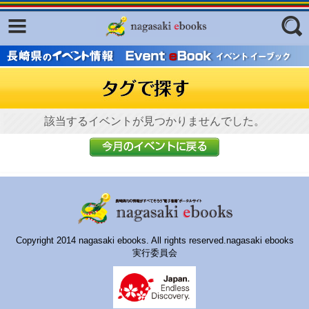
Facebook
twitter
ふくいろキラリプロジェクト
フリーワード
東京観光デジタルパンフレットギャ
ラリー（TOKYO Brochures）
復興応援企画
該当するイベントが見つかりませんでした。
ジャンル
はじめてご利用される方へ
コンテンツ
広報誌ナビ
エリア
明治日本の産業革命遺産
Copyright 2014 nagasaki ebooks. All rights reserved.nagasaki ebooks
長崎と天草地方の潜伏キリシタン
実行委員会
関連遺産
大学・専門学校ナビ