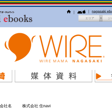
｜
nagasaki e
｜
エリア
ジ
会社名
株式会社 住navi