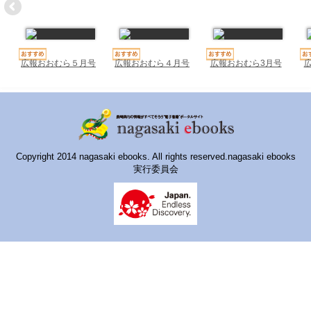
ハイスクールナビ
小・中学校ナビ
いきebooks
広報おおむら５月号
広報おおむら４月号
広報おおむら3月号
ながよebooks
ごとうebooks
おおむらebooks
Copyright 2014 nagasaki ebooks. All rights reserved.nagasaki ebooks
実行委員会
みなみしまばらebooks
はさみebooks
ながさき市ebooks
さいかいイーブックス
長崎MICE観光マップ