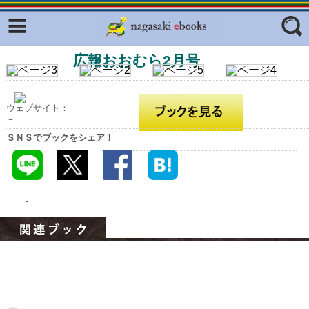
Facebook
twitter
広報おおむら2月号
ふくいろキラリプロジェクト
フリーワード
東京観光デジタルパンフレットギャ
ラリー（TOKYO Brochures）
ウェブサイト：
復興応援企画
－
ジャンル
ＳＮＳでブックをシェア！
はじめてご利用される方へ
コンテンツ
広報誌ナビ
エリア
明治日本の産業革命遺産
長崎と天草地方の潜伏キリシタン
関連遺産
大学・専門学校ナビ