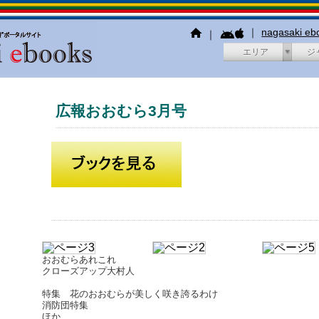
｜
nagasaki e
｜
エリア
ジ
広報おおむら3月号
おおむらあれこれ
クローズアップ大村人
特集 花のおおむらが美しく咲き誇るわけ
消防団特集
ほか