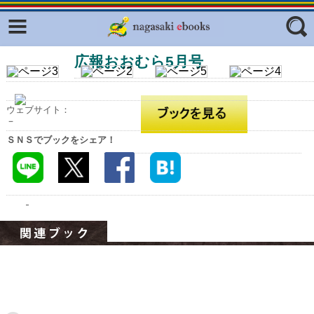
Facebook
twitter
広報おおむら5月号
ふくいろキラリプロジェクト
フリーワード
東京観光デジタルパンフレットギャ
ラリー（TOKYO Brochures）
ウェブサイト：
復興応援企画
－
ジャンル
ＳＮＳでブックをシェア！
はじめてご利用される方へ
コンテンツ
広報誌ナビ
エリア
明治日本の産業革命遺産
長崎と天草地方の潜伏キリシタン
関連遺産
大学・専門学校ナビ