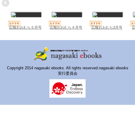
ハイスクールナビ
小・中学校ナビ
いきebooks
広報おおむら５月号
広報おおむら４月号
広報おおむら3月号
ながよebooks
ごとうebooks
おおむらebooks
Copyright 2014 nagasaki ebooks. All rights reserved.nagasaki ebooks
実行委員会
みなみしまばらebooks
はさみebooks
ながさき市ebooks
さいかいイーブックス
長崎MICE観光マップ