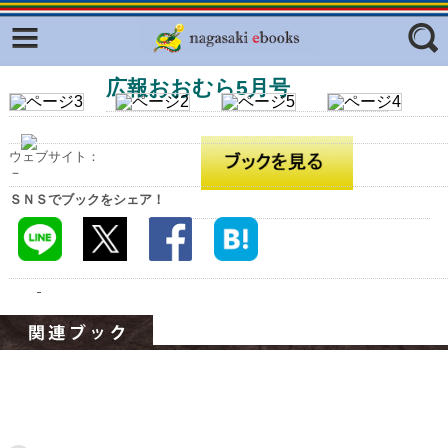
Facebook
twitter
広報おおむら5月号
ふくいろキラリプロジェクト
フリーワード
東京観光デジタルパンフレットギャ
ラリー（TOKYO Brochures）
ウェブサイト：
復興応援企画
－
ジャンル
ＳＮＳでブックをシェア！
はじめてご利用される方へ
コンテンツ
広報誌ナビ
エリア
明治日本の産業革命遺産
長崎と天草地方の潜伏キリシタン
関連遺産
大学・専門学校ナビ