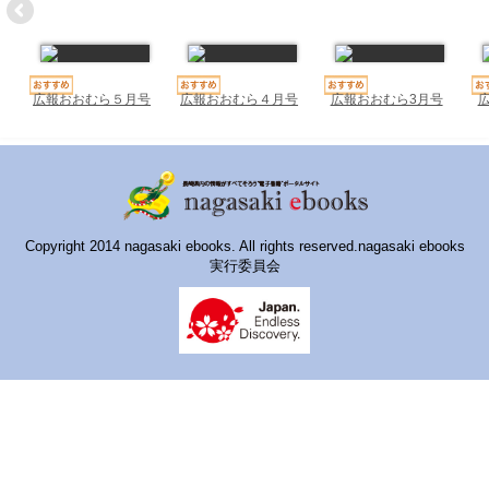
ハイスクールナビ
小・中学校ナビ
いきebooks
広報おおむら５月号
広報おおむら４月号
広報おおむら3月号
ながよebooks
ごとうebooks
おおむらebooks
Copyright 2014 nagasaki ebooks. All rights reserved.nagasaki ebooks
実行委員会
みなみしまばらebooks
はさみebooks
ながさき市ebooks
さいかいイーブックス
長崎MICE観光マップ