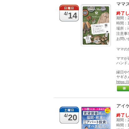
ママ
終了
14
4/
期間：2
時間：10
場所：i+
注意事
お問い合
ママの
ママが
ハンド
縁日や
ヤギさ
https:/
アイ
終了
20
4/
期間：2
時間：10