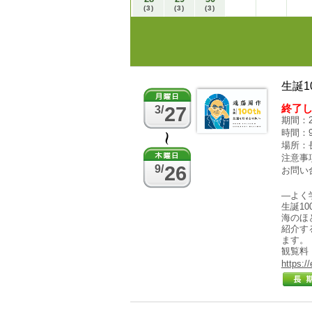
(3)
(3)
(3)
生誕1
終了
27
3/
期間：2
時間：9
場所：
注意事
26
9/
お問い合
―よく
生誕1
海のほ
紹介す
ます。
観覧料
https:/