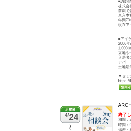
■講師
株式会
前職で
東京本
年間7
現在ア
■アイ
200
1,0
立地や
入居者
アパー
土地活
▼セミ
https:/
ARC
終了
24
4/
期間：2
時間：9:
場所：