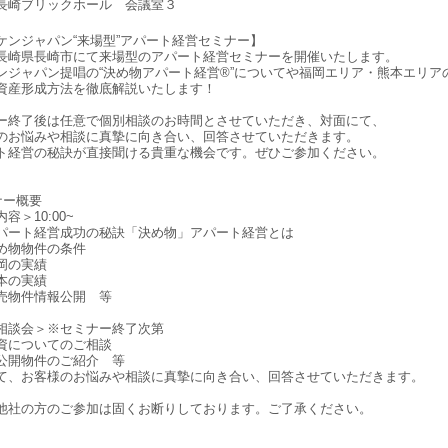
長崎ブリックホール 会議室３
ケンジャパン“来場型”アパート経営セミナー】
長崎県長崎市にて来場型のアパート経営セミナーを開催いたします。
ンジャパン提唱の“決め物アパート経営®”についてや福岡エリア・熊本エリア
資産形成方法を徹底解説いたします！
ー終了後は任意で個別相談のお時間とさせていただき、対面にて、
のお悩みや相談に真摯に向き合い、回答させていただきます。
ト経営の秘訣が直接聞ける貴重な機会です。ぜひご参加ください。
ナー概要
容＞10:00~
ート経営成功の秘訣「決め物」アパート経営とは
物物件の条件
岡の実績
本の実績
物件情報公開 等
相談会＞※セミナー終了次第
についてのご相談
開物件のご紹介 等
て、お客様のお悩みや相談に真摯に向き合い、回答させていただきます。
他社の方のご参加は固くお断りしております。ご了承ください。