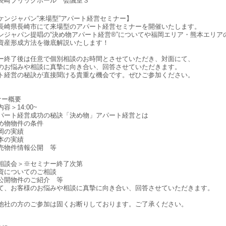
長崎ブリックホール 会議室３
ケンジャパン“来場型”アパート経営セミナー】
長崎県長崎市にて来場型のアパート経営セミナーを開催いたします。
ンジャパン提唱の“決め物アパート経営®”についてや福岡エリア・熊本エリア
資産形成方法を徹底解説いたします！
ー終了後は任意で個別相談のお時間とさせていただき、対面にて、
のお悩みや相談に真摯に向き合い、回答させていただきます。
ト経営の秘訣が直接聞ける貴重な機会です。ぜひご参加ください。
ナー概要
容＞14:00~
ート経営成功の秘訣「決め物」アパート経営とは
物物件の条件
岡の実績
本の実績
物件情報公開 等
相談会＞※セミナー終了次第
についてのご相談
開物件のご紹介 等
て、お客様のお悩みや相談に真摯に向き合い、回答させていただきます。
他社の方のご参加は固くお断りしております。ご了承ください。