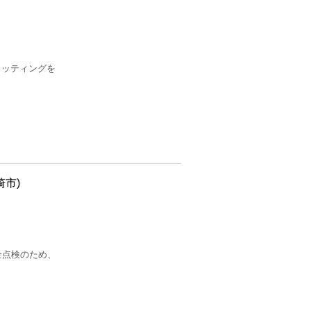
ィッティングを
市)
具安全点検のため、