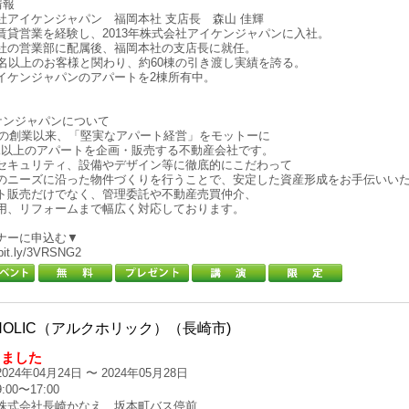
情報
社アイケンジャパン 福岡本社 支店長 森山 佳輝
賃貸営業を経験し、2013年株式会社アイケンジャパンに入社。
社の営業部に配属後、福岡本社の支店長に就任。
0名以上のお客様と関わり、約60棟の引き渡し実績を誇る。
イケンジャパンのアパートを2棟所有中。
ケンジャパンについて
6年の創業以来、「堅実なアパート経営」をモットーに
00棟以上のアパートを企画・販売する不動産会社です。
セキュリティ、設備やデザイン等に徹底的にこだわって
のニーズに沿った物件づくりを行うことで、安定した資産形成をお手伝いい
ト販売だけでなく、管理委託や不動産売買仲介、
用、リフォームまで幅広く対応しております。
ナーに申込む▼
/bit.ly/3VRSNG2
HOLIC（アルクホリック）（長崎市)
しました
024年04月24日 〜 2024年05月28日
00〜17:00
株式会社長崎かなえ 坂本町バス停前