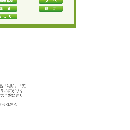
―
品「沈黙」「死
文学の広がりを
作の全貌に迫り
上の団体料金