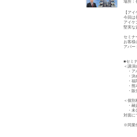
場所：
【アイ
今回は
アイケ
堅実な
セミナ
お客様
アパー
■セミ
＜講演内
・アパ
・決め
・福
・熊
・販売
＜個別
・融資
・未公
対面に
※同業