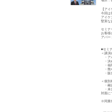
場所：
【アイ
今回は
アイケ
堅実な
セミナ
お客様
アパー
■セミ
＜講演内
・アパ
・決め
・福
・熊
・販売
＜個別
・融資
・未公
対面に
※同業