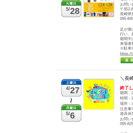
お問い
28
5/
〒852-8
長崎県長
095-84
足が痛
行い、
期間中
来場者
※駐車
https:
＼長
終了
27
4/
期間：2
時間：9:
場所：
注意事項
6
5/
遊具休
お問い
095-82