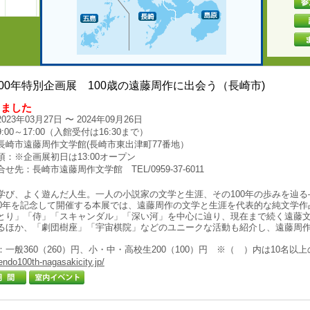
00年特別企画展 100歳の遠藤周作に出会う（長崎市)
しました
023年03月27日 〜 2024年09月26日
:00～17:00（入館受付は16:30まで）
長崎市遠藤周作文学館(長崎市東出津町77番地）
項：※企画展初日は13:00オープン
せ先：長崎市遠藤周作文学館 TEL/0959-37-6011
学び、よく遊んだ人生。一人の小説家の文学と生涯、その100年の歩みを辿る
00年を記念して開催する本展では、遠藤周作の文学と生涯を代表的な純文学作
とり」「侍」「スキャンダル」「深い河」を中心に辿り、現在まで続く遠藤
るほか、「劇団樹座」「宇宙棋院」などのユニークな活動も紹介し、遠藤周
：一般360（260）円、小・中・高校生200（100）円 ※（ ）内は10名以
/endo100th-nagasakicity.jp/