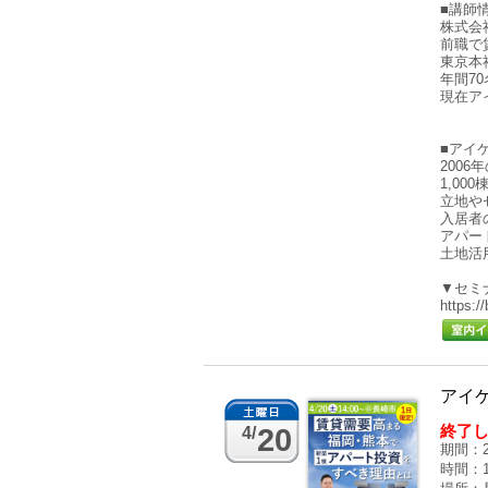
■講師
株式会
前職で
東京本
年間7
現在ア
■アイ
200
1,0
立地や
入居者
アパー
土地活
▼セミ
https:/
アイ
終了
20
4/
期間：2
時間：14