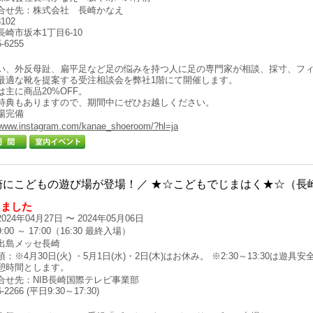
合せ先：株式会社 長崎かなえ
102
崎市坂本1丁目6-10
5-6255
い、外反母趾、扁平足など足の悩みを持つ人に足の専門家が相談、採寸、フ
最適な靴を提案する受注相談会を弊社1階にて開催します。
は主に商品20%OFF。
特典もありますので、期間中にぜひお越しください。
場完備
//www.instagram.com/kanae_shoeroom/?hl=ja
崎にこどもの遊び場が登場！／ ★☆こどもでじまはく★☆（長崎
しました
024年04月27日 〜 2024年05月06日
00 ～ 17:00（16:30 最終入場）
出島メッセ長崎
：※4月30日(火) ・5月1日(水)・2日(木)はお休み。 ※2:30～13:30は遊
憩時間とします。
合せ先：NIB長崎国際テレビ事業部
6-2266 (平日9:30～17:30)