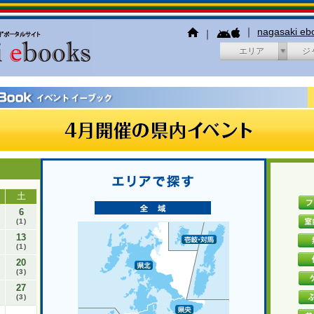
｜
nagasaki e
｜
エリア
ジ
土
6
(1)
13
(1)
20
(3)
27
(3)