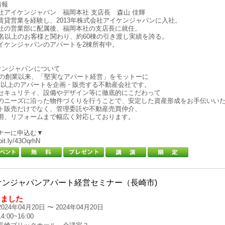
情報
社アイケンジャパン 福岡本社 支店長 森山 佳輝
賃貸営業を経験し、2013年株式会社アイケンジャパンに入社。
社の営業部に配属後、福岡本社の支店長に就任。
0名以上のお客様と関わり、約60棟の引き渡し実績を誇る。
イケンジャパンのアパートを2棟所有中。
ケンジャパンについて
6年の創業以来、「堅実なアパート経営」をモットーに
00棟以上のアパートを企画・販売する不動産会社です。
セキュリティ、設備やデザイン等に徹底的にこだわって
のニーズに沿った物件づくりを行うことで、安定した資産形成をお手伝いい
ト販売だけでなく、管理委託や不動産売買仲介、
用、リフォームまで幅広く対応しております。
ナーに申込む▼
/bit.ly/43OqrhN
ケンジャパンアパート経営セミナー（長崎市)
しました
024年04月20日 〜 2024年04月20日
:00~16:00